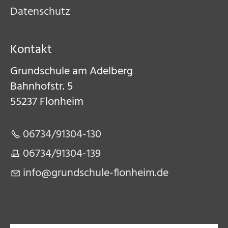
Datenschutz
Kontakt
Grundschule am Adelberg​
Bahnhofstr. 5​
55237 Flonheim​
06734/91304-130​
06734/91304-139​
nf
gr
ndsch
l
-fl
nh
m
d