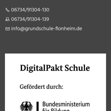
06734/91304-130​
06734/91304-139​
nf
gr
ndsch
l
-fl
nh
m
d