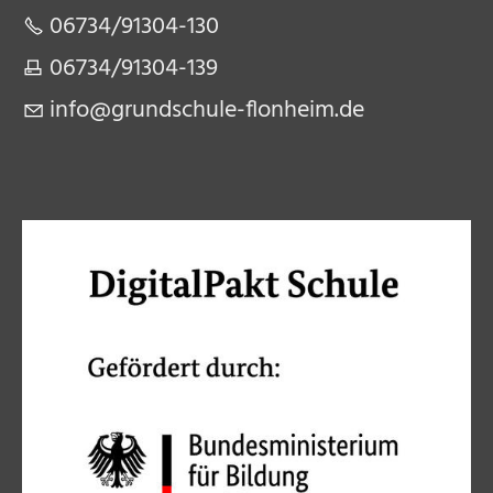
06734/91304-130​
06734/91304-139​
nf
gr
ndsch
l
-fl
nh
m
d