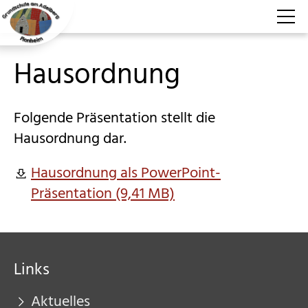
Hausordnung
Aktuelles
Über uns
Folgende Präsentation stellt die
Hausordnung dar.
Schulprofil
Unser Team
Hausordnung als PowerPoint-
Präsentation (9,41 MB)
Konzept der Schule
Hausordnung
Schulsozialarbeit
Links
Für Schüler
Aktuelles