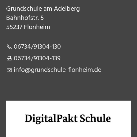
Grundschule am Adelberg​
Bahnhofstr. 5​
55237 Flonheim​
06734/91304-130​
06734/91304-139​
nf
gr
ndsch
l
-fl
nh
m
d