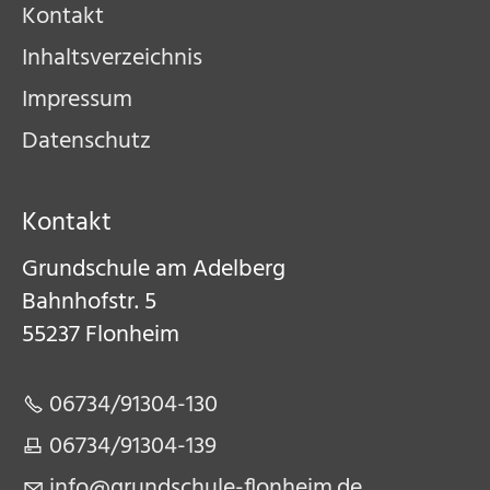
Kontakt
Inhaltsverzeichnis
Impressum
Datenschutz
Kontakt
Grundschule am Adelberg​
Bahnhofstr. 5​
55237 Flonheim​
06734/91304-130​
06734/91304-139​
nf
gr
ndsch
l
-fl
nh
m
d